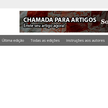
Última edição
Todas as edições
Instruções aos autores